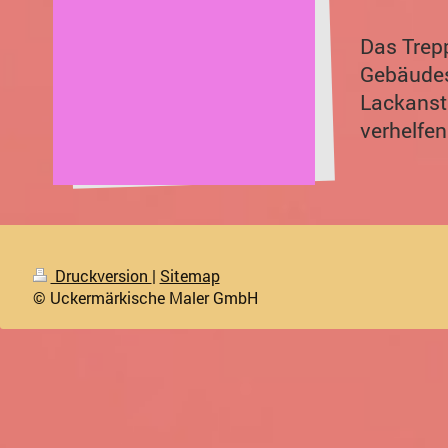
Das Trepp
Gebäudes
Lackanst
verhelfe
Druckversion
|
Sitemap
© Uckermärkische Maler GmbH