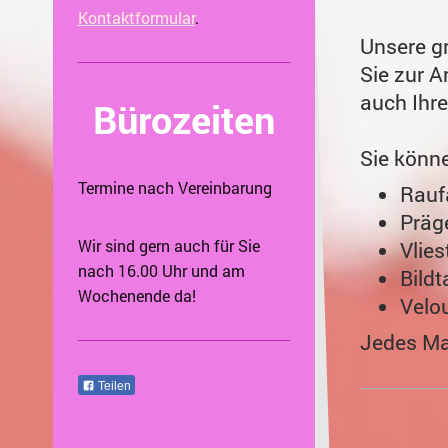
Kontaktformular
.
Unsere gr
Sie zur A
auch Ihre
Bürozeiten
Sie könne
Termine nach Vereinbarung
Rauf
Präg
Wir sind gern auch für Sie
Vlie
nach 16.00 Uhr und am
Bild
Wochenende da!
Velo
Jedes Mat
Teilen